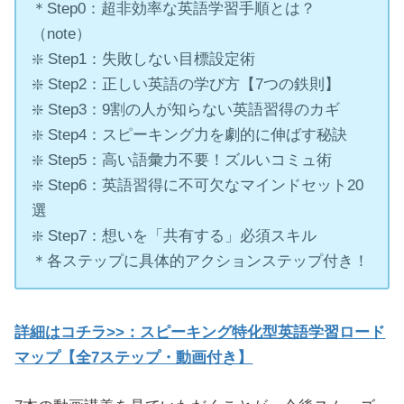
＊Step0：超非効率な英語学習手順とは？
（note）
❇️ Step1：失敗しない目標設定術
❇️ Step2：正しい英語の学び方【7つの鉄則】
❇️ Step3：9割の人が知らない英語習得のカギ
❇️ Step4：スピーキング力を劇的に伸ばす秘訣
❇️ Step5：高い語彙力不要！ズルいコミュ術
❇️ Step6：英語習得に不可欠なマインドセット20
選
❇️ Step7：想いを「共有する」必須スキル
＊各ステップに具体的アクションステップ付き！
詳細はコチラ>>：スピーキング特化型英語学習ロード
マップ【全7ステップ・動画付き】