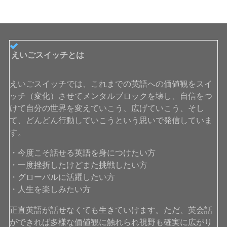
えいごスイッチとは
えいごスイッチでは、これまでの英語への価値観をスイ
ッチ（変化）させてメンタルブロックを壊し、自信をつ
けて自分の世界を変えていこう、広げていこう、そし
て、どんどん行動していこうという思いで発信していま
す。
・今度こそ話せる英語を身につけたい方
・一度挫折したけどまた挑戦したい方
・グローバルに活躍したい方
・人生を楽しみたい方
正直英語が話せなくても生きていけます。ただ、英会話
ができれば多様な価値観に触れられ視野も確実に広がり