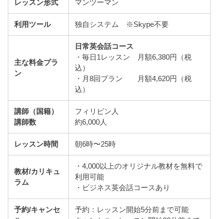
レッスン形式
マンツーマン
利用ツール
独自システム ※Skype不要
日常英会話コース
・毎日1レッスン 月額6,380円（税
主な料金プラ
込）
ン
・月8回プラン 月額4,620円（税
込）
講師（国籍）
フィリピン人
講師数
約6,000人
レッスン時間
朝6時〜25時
・4,000以上のオリジナル教材を無料で
教材/カリキュ
利用可能
ラム
・ビジネス英会話コースあり
予約/キャンセ
予約：レッスン開始5分前まで可能