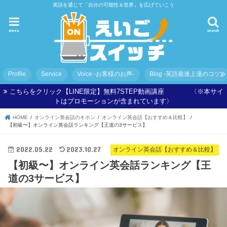
英語を通じて「自分の可能性＆世界」を広げていこう
menu
search
Profile
Service
Voice -お客様のお声-
Blog -英語最速上達のコツ-
こちらをクリック【LINE限定】無料7STEP動画講座 〈※本サイ
トはプロモーションが含まれています〉
HOME
オンライン英会話のキホン
オンライン英会話【おすすめ＆比較】
【初級〜】オンライン英会話ランキング【王道の3サービス】
2022.05.22
2023.10.27
オンライン英会話【おすすめ＆比較】
【初級〜】オンライン英会話ランキング【王
道の3サービス】