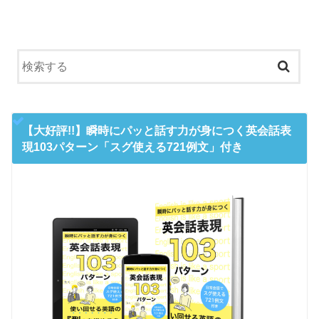
【大好評!!】瞬時にパッと話す力が身につく英会話表
現103パターン「スグ使える721例文」付き