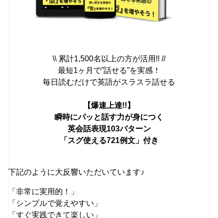
\\ 累計1,500名以上の方が活用!! //
最短1ヶ月で”話せる”を実感！
毎日読むだけで英語がスラスラ話せる
【爆速上達!!】
瞬時にパッと話す力が身につく
英会話表現103パターン
「スグ使える721例文」付き
下記のように大反響いただいています♪
「非常に実用的！」
「シンプルで覚えやすい」
「すぐ実践できて楽しい」