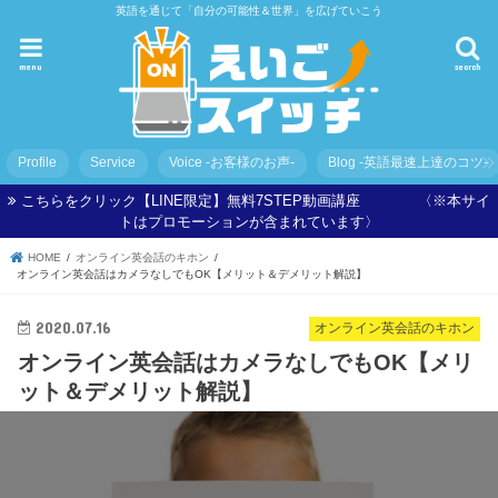
英語を通じて「自分の可能性＆世界」を広げていこう
menu
search
Profile
Service
Voice -お客様のお声-
Blog -英語最速上達のコツ-
こちらをクリック【LINE限定】無料7STEP動画講座 〈※本サイ
トはプロモーションが含まれています〉
HOME
オンライン英会話のキホン
オンライン英会話はカメラなしでもOK【メリット＆デメリット解説】
2020.07.16
オンライン英会話のキホン
オンライン英会話はカメラなしでもOK【メリ
ット＆デメリット解説】