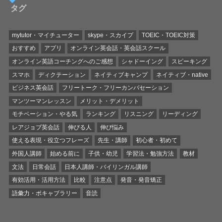
タグ
mytutor・マイチューター
skype・スカイプ
TOEIC・TOEIC対策
おすすめ
アプリ
オンライン英会話・英会話スクール
オンライン英語コーチングへのご感想
シャドーイング
スピーキング
スマホ
ディクテーション
ネイティブキャンプ
ネイティブ・native
ビジネス英会話
フリートーク・フリーカンバセーション
マンツーマンレッスン
メリット・デメリット
モチベーション・やる気
ランキング
リスニング
リーディング
レアジョブ英会話
伸びる人
伸び悩み
使える表現・役立つフレーズ
先生・講師
初心者・初めて
外国人講師
始める前に
子供・幼児
学習法・勉強方法
教材
文法
日常会話
日本人講師・バイリンガル講師
有効活用・活用方法
比較
注意点
発音・発音矯正
語彙力・ボキャブラリー
音読