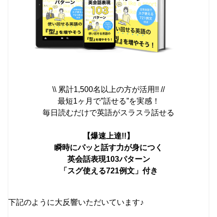
\\ 累計1,500名以上の方が活用!! //
最短1ヶ月で”話せる”を実感！
毎日読むだけで英語がスラスラ話せる
【爆速上達!!】
瞬時にパッと話す力が身につく
英会話表現103パターン
「スグ使える721例文」付き
下記のように大反響いただいています♪