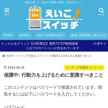
英語を通じて「自分の可能性＆世界」を広げていこう
menu
search
Profile
Service
Voice -お客様のお声-
Blog -英語最速上達のコツ-
こちらをクリック【LINE限定】無料7STEP動画講座 〈※本サイ
トはプロモーションが含まれています〉
HOME
コーチング生限定コンテンツ
行動力を上げるために意識すべきこと
2022.06.15
コーチング生限定コンテンツ
保護中: 行動力を上げるために意識すべきこと
このコンテンツはパスワードで保護されています。閲
覧するには以下にパスワードを入力してください。
パスワード: