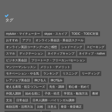
タグ
mytutor・マイチューター
skype・スカイプ
TOEIC・TOEIC対策
おすすめ
アプリ
オンライン英会話・英会話スクール
オンライン英語コーチングへのご感想
シャドーイング
スピーキング
スマホ
ディクテーション
ネイティブキャンプ
ネイティブ・native
ビジネス英会話
フリートーク・フリーカンバセーション
マンツーマンレッスン
メリット・デメリット
モチベーション・やる気
ランキング
リスニング
リーディング
レアジョブ英会話
伸びる人
伸び悩み
使える表現・役立つフレーズ
先生・講師
初心者・初めて
外国人講師
始める前に
子供・幼児
学習法・勉強方法
教材
文法
日常会話
日本人講師・バイリンガル講師
有効活用・活用方法
比較
注意点
発音・発音矯正