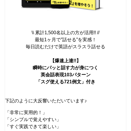
\\ 累計1,500名以上の方が活用!! //
最短1ヶ月で”話せる”を実感！
毎日読むだけで英語がスラスラ話せる
【爆速上達!!】
瞬時にパッと話す力が身につく
英会話表現103パターン
「スグ使える721例文」付き
下記のように大反響いただいています♪
「非常に実用的！」
「シンプルで覚えやすい」
「すぐ実践できて楽しい」