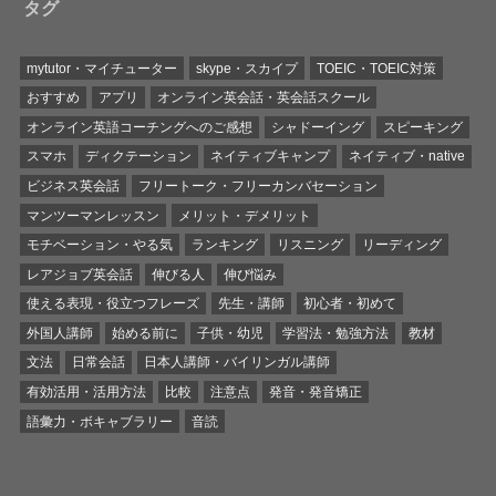
タグ
mytutor・マイチューター
skype・スカイプ
TOEIC・TOEIC対策
おすすめ
アプリ
オンライン英会話・英会話スクール
オンライン英語コーチングへのご感想
シャドーイング
スピーキング
スマホ
ディクテーション
ネイティブキャンプ
ネイティブ・native
ビジネス英会話
フリートーク・フリーカンバセーション
マンツーマンレッスン
メリット・デメリット
モチベーション・やる気
ランキング
リスニング
リーディング
レアジョブ英会話
伸びる人
伸び悩み
使える表現・役立つフレーズ
先生・講師
初心者・初めて
外国人講師
始める前に
子供・幼児
学習法・勉強方法
教材
文法
日常会話
日本人講師・バイリンガル講師
有効活用・活用方法
比較
注意点
発音・発音矯正
語彙力・ボキャブラリー
音読