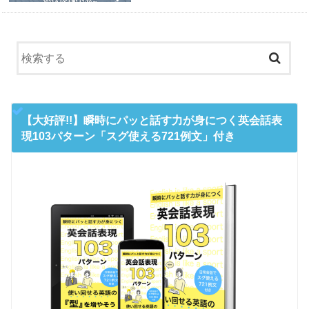
【大好評!!】瞬時にパッと話す力が身につく英会話表
現103パターン「スグ使える721例文」付き