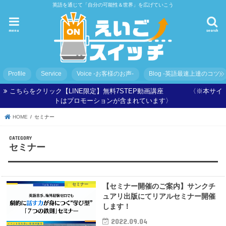
英語を通じて「自分の可能性＆世界」を広げていこう
menu
search
Profile
Service
Voice -お客様のお声-
Blog -英語最速上達のコツ-
こちらをクリック【LINE限定】無料7STEP動画講座 〈※本サイ
トはプロモーションが含まれています〉
HOME
セミナー
セミナー
セミナー
【セミナー開催のご案内】サンクチ
ュアリ出版にてリアルセミナー開催
します！
2022.09.04