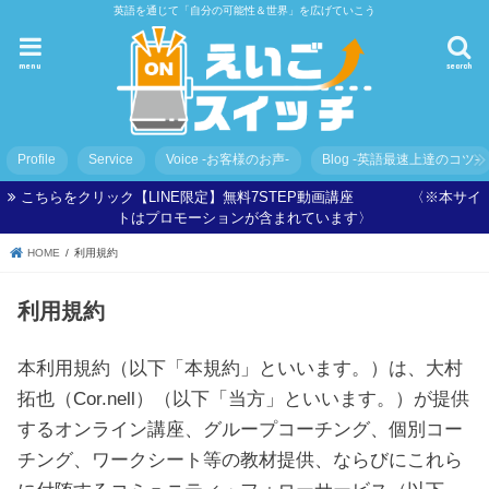
英語を通じて「自分の可能性＆世界」を広げていこう
menu
search
Profile
Service
Voice -お客様のお声-
Blog -英語最速上達のコツ-
こちらをクリック【LINE限定】無料7STEP動画講座 〈※本サイ
トはプロモーションが含まれています〉
HOME
利用規約
利用規約
本利用規約（以下「本規約」といいます。）は、大村
拓也（Cor.nell）（以下「当方」といいます。）が提供
するオンライン講座、グループコーチング、個別コー
チング、ワークシート等の教材提供、ならびにこれら