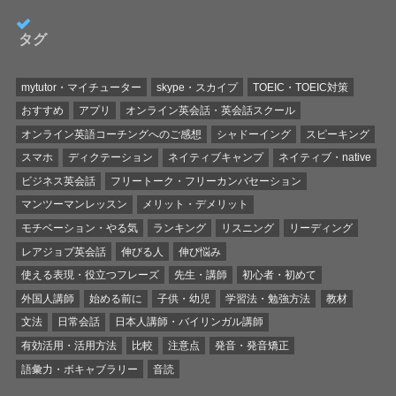
タグ
mytutor・マイチューター
skype・スカイプ
TOEIC・TOEIC対策
おすすめ
アプリ
オンライン英会話・英会話スクール
オンライン英語コーチングへのご感想
シャドーイング
スピーキング
スマホ
ディクテーション
ネイティブキャンプ
ネイティブ・native
ビジネス英会話
フリートーク・フリーカンバセーション
マンツーマンレッスン
メリット・デメリット
モチベーション・やる気
ランキング
リスニング
リーディング
レアジョブ英会話
伸びる人
伸び悩み
使える表現・役立つフレーズ
先生・講師
初心者・初めて
外国人講師
始める前に
子供・幼児
学習法・勉強方法
教材
文法
日常会話
日本人講師・バイリンガル講師
有効活用・活用方法
比較
注意点
発音・発音矯正
語彙力・ボキャブラリー
音読